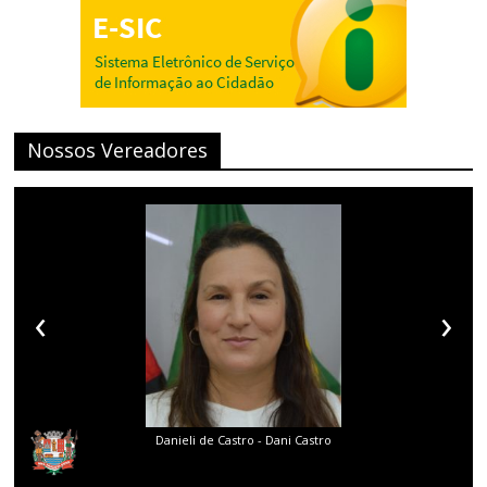
Nossos Vereadores
‹
›
o - Dani Castro
Diego Gouveia da Costa