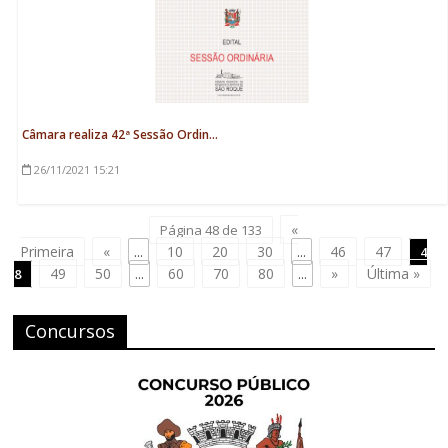
Câmara realiza 42ª Sessão Ordin...
26/11/2021
15:21
«
Página 48 de 133
Primeira
«
...
10
20
30
...
46
47
4
49
50
...
60
70
80
...
»
Última »
8
Concursos