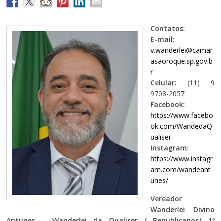
Contatos:
E-mail:
v.wanderlei@camar
asaoroque.sp.gov.b
r
Celular:
(11) 9
9708-2057
Facebook:
https://www.facebo
ok.com/WandedaQ
ualiser
Instagram:
https://www.instagr
am.com/wandeant
unes/
Vereador
Wanderlei Divino
Antunes – Wanderlei da Qualiser / Republicanos/ 1º