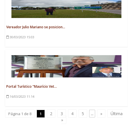
Vereador Julio Mariano se posicion...
30/03/2023
15:03
Portal Turístico “Maurício Vet...
16/03/2023
11:14
2
3
4
5
...
»
Última
Página 1 de 8
1
»