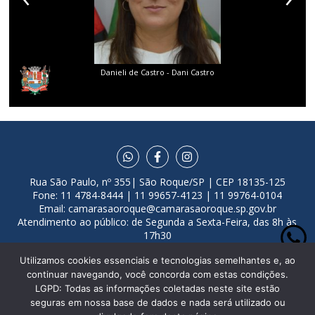
o
Diego Gouveia da Costa
F
Rua São Paulo, nº 355| São Roque/SP | CEP 18135-125
Fone: 11 4784-8444 | 11 99657-4123 | 11 99764-0104
Email:
camarasaoroque@camarasaoroque.sp.gov.br
Atendimento ao público: de Segunda a Sexta-Feira, das 8h às
17h30
Desenvolvido por
VGT Tecnologia
Utilizamos cookies essenciais e tecnologias semelhantes e, ao
continuar navegando, você concorda com estas condições.
LGPD: Todas as informações coletadas neste site estão
seguras em nossa base de dados e nada será utilizado ou