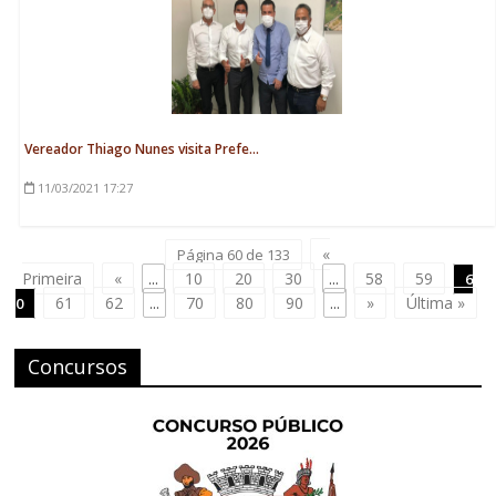
Vereador Thiago Nunes visita Prefe...
11/03/2021
17:27
«
Página 60 de 133
Primeira
«
...
10
20
30
...
58
59
6
61
62
...
70
80
90
...
»
Última »
0
Concursos