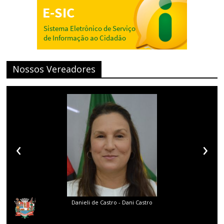
Nossos Vereadores
‹
›
stro - Dani Castro
Diego Gouveia da Costa