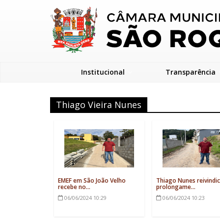
Institucional
Transparência
Thiago Vieira Nunes
EMEF em São João Velho
Thiago Nunes reivindi
recebe no...
prolongame...
06/06/2024
10:29
06/06/2024
10:23