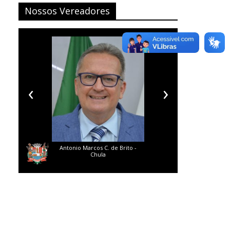
Nossos Vereadores
‹
›
Antonio Marcos C. de Brito -
Danieli de Castro - Dani Castro
Chula