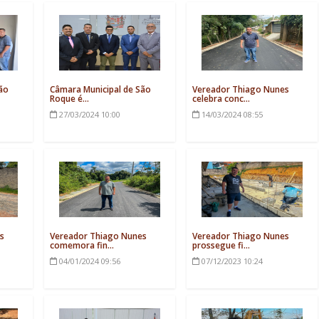
ão
Câmara Municipal de São
Vereador Thiago Nunes
Roque é...
celebra conc...
27/03/2024
10:00
14/03/2024
08:55
s
Vereador Thiago Nunes
Vereador Thiago Nunes
comemora fin...
prossegue fi...
04/01/2024
09:56
07/12/2023
10:24