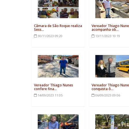
Câmara de São Roque realiza
Vereador Thiago Nune
Sess...
acompanha ob...
30/11/2023
09:20
13/11/2023
10:19
Vereador Thiago Nunes
Vereador Thiago Nune
confere fina...
conquista ô...
14/09/2023
11:05
06/09/2023
09:06