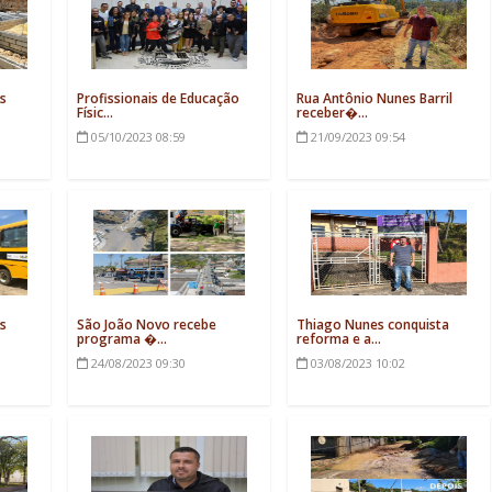
s
Profissionais de Educação
Rua Antônio Nunes Barril
Físic...
receber�...
05/10/2023
08:59
21/09/2023
09:54
s
São João Novo recebe
Thiago Nunes conquista
programa �...
reforma e a...
24/08/2023
09:30
03/08/2023
10:02