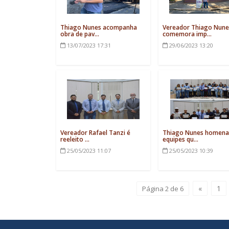
Thiago Nunes acompanha
Vereador Thiago Nune
obra de pav...
comemora imp...
13/07/2023
17:31
29/06/2023
13:20
Vereador Rafael Tanzi é
Thiago Nunes homena
reeleito ...
equipes qu...
25/05/2023
11:07
25/05/2023
10:39
«
1
Página 2 de 6