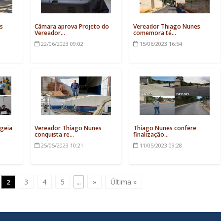
s
Câmara aprova Projeto do
Vereador Thiago Nunes
Vereador...
comemora té...
22/06/2023
09:02
15/06/2023
16:54
geia
Vereador Thiago Nunes
Thiago Nunes confere
conquista re...
finalização...
25/05/2023
10:21
11/05/2023
09:28
3
4
5
...
»
Última »
2