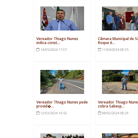
Vereador Thiago Nunes
Câmara Municipal de S
indica const...
Roque é...
14/05/2024
17:07
11/04/2024
08:35
Vereador Thiago Nunes pede
Vereador Thiago Nune
provid�...
cobra Sabesp...
12/03/2024
16:52
08/02/2024
08:29