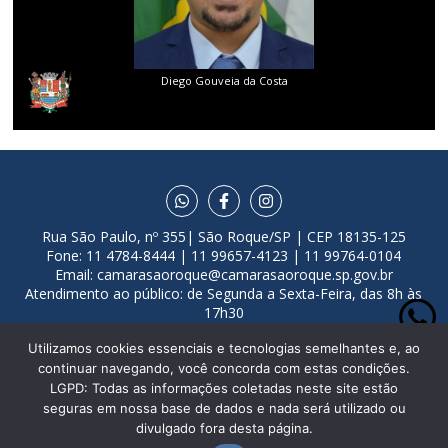
ta
Flávio Eduardo dos S. Rodrigues
Rua São Paulo, nº 355| São Roque/SP | CEP 18135-125
Fone: 11 4784-8444 | 11 99657-4123 | 11 99764-0104
Email:
camarasaoroque@camarasaoroque.sp.gov.br
Atendimento ao público: de Segunda a Sexta-Feira, das 8h às
17h30
Desenvolvido por
VGT Tecnologia
Utilizamos cookies essenciais e tecnologias semelhantes e, ao
continuar navegando, você concorda com estas condições.
LGPD: Todas as informações coletadas neste site estão
seguras em nossa base de dados e nada será utilizado ou
divulgado fora desta página.