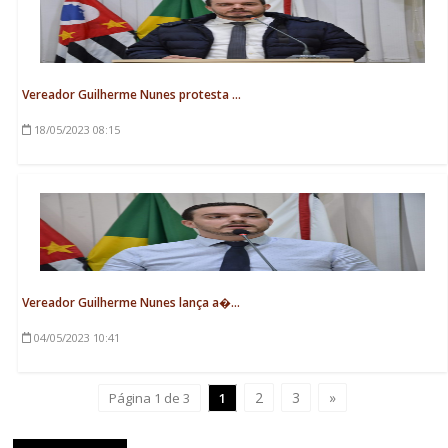
Vereador Guilherme Nunes protesta ...
18/05/2023
08:15
Vereador Guilherme Nunes lança a�...
04/05/2023
10:41
2
3
»
Página 1 de 3
1