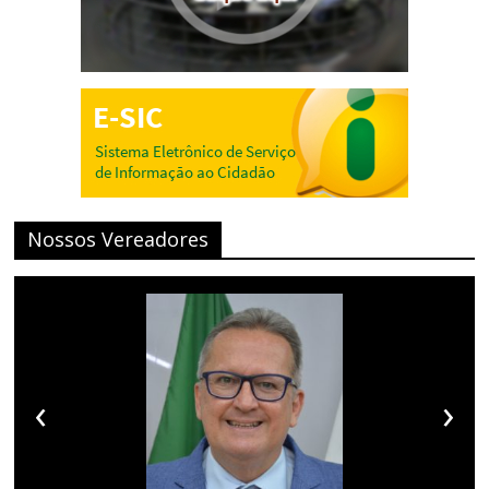
Nossos Vereadores
‹
›