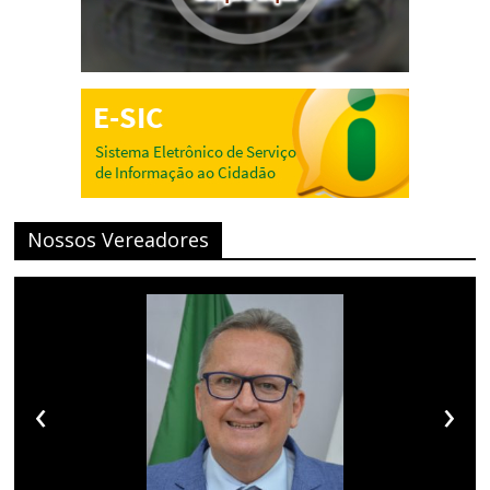
Nossos Vereadores
‹
›