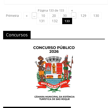
«
Página 133 de 133
Primeira
«
...
10
20
30
...
129
130
131
132
133
Concursos