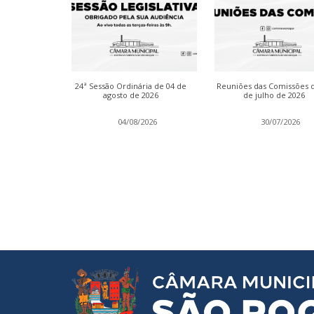
inária das
24ª Sessão Ordinária de 04 de
Reuniões das Comissões 
de julho de
agosto de 2026
de julho de 2026
2026
04/08/2026
30/07/2026