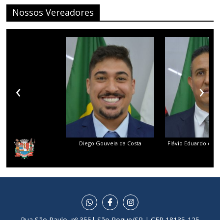
Nossos Vereadores
‹
›
Diego Gouveia da Costa
Flávio Eduardo dos 
Rua São Paulo, nº 355| São Roque/SP | CEP 18135-125