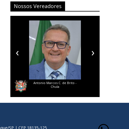
Nossos Vereadores
‹
›
Antonio Marcos C. de Brito -
Danieli de Castro
Chula
oque/SP | CEP 18135-125