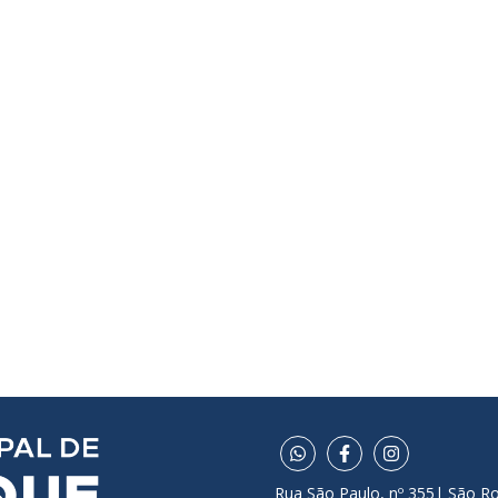
Rua São Paulo, nº 355| São R