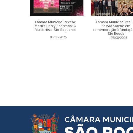
ter conclui
Câmara Municipal recebe
Câmara Municipal reali
a Relatório
Mostra Darcy Penteado: O
Sessão Solene em
Multiartista São-Roquense
comemoração à fundaçã
São Roque
2026
05/08/2026
05/08/2026