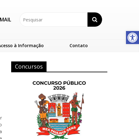
MAIL
Abrir a barra de ferramentas
Acesso à Informação
Contato
Concursos
r
o
a
a