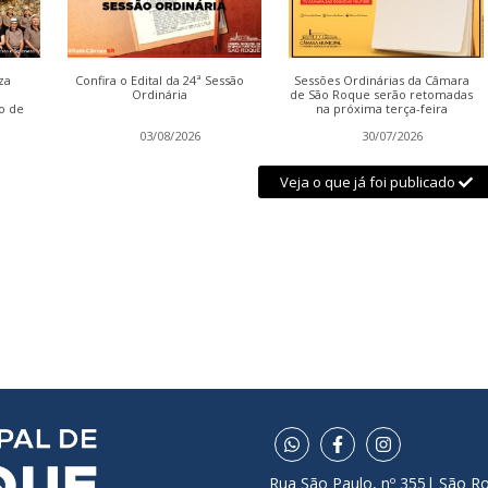
za
Confira o Edital da 24ª Sessão
Sessões Ordinárias da Câmara
Ordinária
de São Roque serão retomadas
o de
na próxima terça-feira
03/08/2026
30/07/2026
Veja o que já foi publicado
Rua São Paulo, nº 355| São R