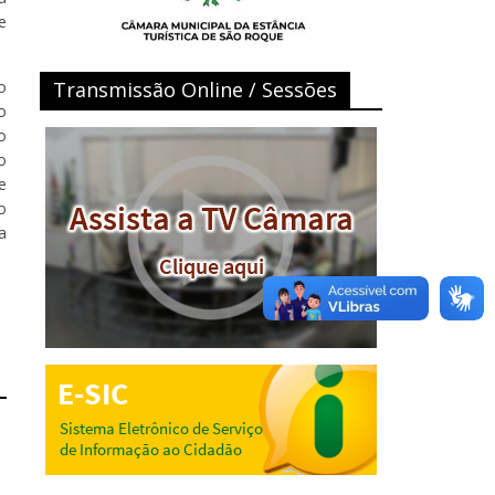
e
o
Transmissão Online / Sessões
o
o
o
e
o
a