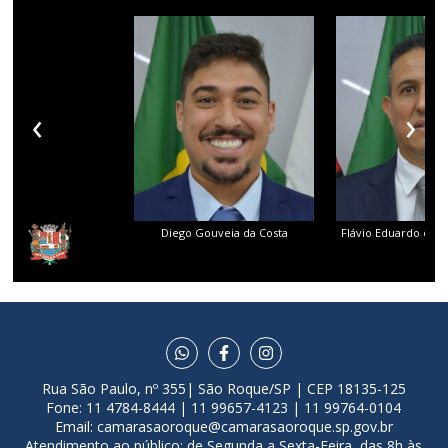
‹
›
Diego Gouveia da Costa
Flávio Eduardo dos 
Rua São Paulo, nº 355| São Roque/SP | CEP 18135-125
Fone: 11 4784-8444 | 11 99657-4123 | 11 99764-0104
Email:
camarasaoroque@camarasaoroque.sp.gov.br
Atendimento ao público: de Segunda a Sexta-Feira, das 8h às