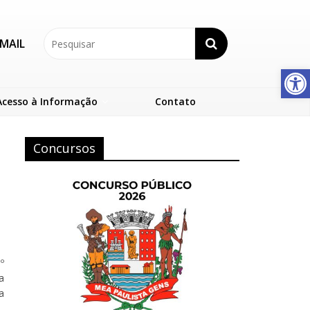
MAIL
Abrir a barra de ferramentas
Acesso à Informação
Contato
Concursos
º
a
a