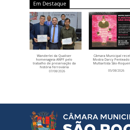
Em Destaque
as da Câmara
Wanderlei da Qualiser
Câmara Municipal rece
ão retomadas
homenageia ANPF pelo
Mostra Darcy Penteado
ça-feira
trabalho de preservação da
Multiartista São-Roque
história ferroviária
2026
05/08/2026
07/08/2026