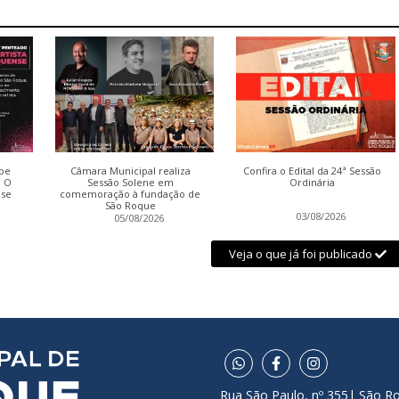
be
Câmara Municipal realiza
Confira o Edital da 24ª Sessão
: O
Sessão Solene em
Ordinária
nse
comemoração à fundação de
São Roque
03/08/2026
05/08/2026
Veja o que já foi publicado
Rua São Paulo, nº 355| São R