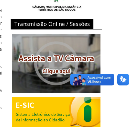
i
o
r
Transmissão Online / Sessões
e
s
o
a
s
i
a
s