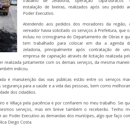
trabalho de zeladoria, operação “tapa-buracos” 
instalação de lixeiras, realizados após seu pedido a
Poder Executivo.
Atendendo aos pedidos dos moradores da região, 
vereador havia solicitado os serviços à Prefeitura, que o
incluiu no cronograma do Departamento de Obras e qu
tem trabalhado para colocar em dia a agenda d
zeladoria, principalmente após contratação de um
empresa de capinação através de licitação realizada pel
 ser realizada juntamente com os demais serviços, da mesma maneir
também indicou.
ada e manutenção das vias públicas estão entre os serviços mai
is segurança para a saúde e a vida das pessoas, bem como melhora
idade dos cidadãos.
o e Villaça pela paciência e por confiarem no meu trabalho. Sei qu
s mesmos serviços, mas em breve também o receberão. Tenho m
r ao Poder Executivo as demandas dos munícipes, algo que faço co
lica Diego Costa.