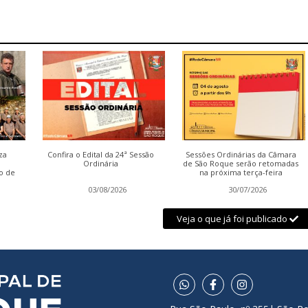
za
Confira o Edital da 24ª Sessão
Sessões Ordinárias da Câmara
Ordinária
de São Roque serão retomadas
o de
na próxima terça-feira
03/08/2026
30/07/2026
Veja o que já foi publicado