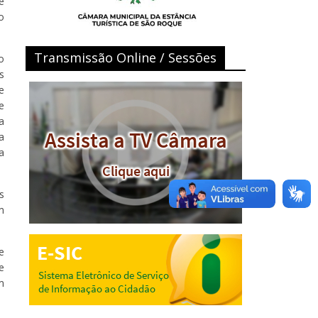
e
o
Transmissão Online / Sessões
o
s
e
e
a
a
a
s
m
e
e
m