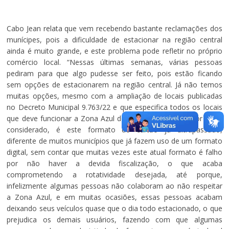
Cabo Jean relata que vem recebendo bastante reclamações dos
munícipes, pois a dificuldade de estacionar na região central
ainda é muito grande, e este problema pode refletir no próprio
comércio local. “Nessas últimas semanas, várias pessoas
pediram para que algo pudesse ser feito, pois estão ficando
sem opções de estacionarem na região central. Já não temos
muitas opções, mesmo com a ampliação de locais publicadas
no Decreto Municipal 9.763/22 e que especifica todos os locais
que deve funcionar a Zona Azul do município. Outro fator a ser
considerado, é este formato de cartão já ultrapassado,
diferente de muitos municípios que já fazem uso de um formato
digital, sem contar que muitas vezes este atual formato é falho
por não haver a devida fiscalização, o que acaba
comprometendo a rotatividade desejada, até porque,
infelizmente algumas pessoas não colaboram ao não respeitar
a Zona Azul, e em muitas ocasiões, essas pessoas acabam
deixando seus veículos quase que o dia todo estacionado, o que
prejudica os demais usuários, fazendo com que algumas