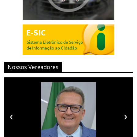
Nossos Vereadores
‹
›