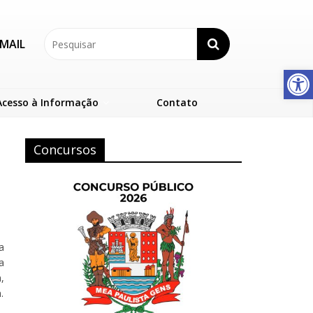
MAIL
Abrir a barra de ferramentas
Acesso à Informação
Contato
Concursos
a
a
,
.