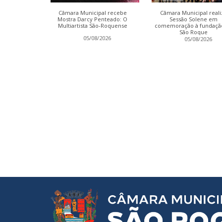
ter conclui
Câmara Municipal recebe
Câmara Municipal reali
a Relatório
Mostra Darcy Penteado: O
Sessão Solene em
Multiartista São-Roquense
comemoração à fundaçã
São Roque
2026
05/08/2026
05/08/2026