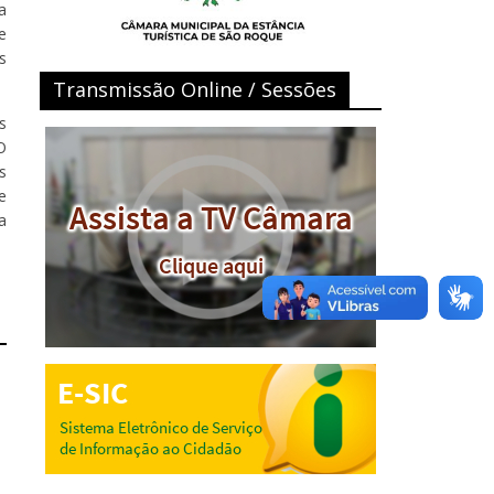
a
e
s
Transmissão Online / Sessões
s
O
s
e
a