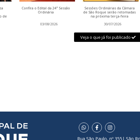
za
Confira o Edital da 24ª Sessão
Sessões Ordinárias da Câmara
Ordinária
de São Roque serão retomadas
o de
na próxima terça-feira
03/08/2026
30/07/2026
Veja o que já foi publicado
Rua São Paulo, nº 355| São R