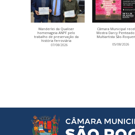
as da Câmara
Wanderlei da Qualiser
Câmara Municipal rece
ão retomadas
homenageia ANPF pelo
Mostra Darcy Penteado
ça-feira
trabalho de preservação da
Multiartista São-Roque
história ferroviária
2026
05/08/2026
07/08/2026