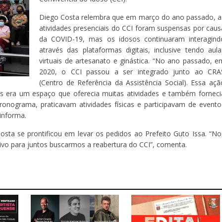
Diego Costa relembra que em março do ano passado, a
atividades presenciais do CCI foram suspensas por caus
da COVID-19, mas os idosos continuaram interagind
através das plataformas digitais, inclusive tendo aula
virtuais de artesanato e ginástica. “No ano passado, e
2020, o CCI passou a ser integrado junto ao CRA
(Centro de Referência da Assistência Social). Essa açã
is era um espaço que oferecia muitas atividades e também forneci
ronograma, praticavam atividades físicas e participavam de evento
informa.
sta se prontificou em levar os pedidos ao Prefeito Guto Issa. “No
ivo para juntos buscarmos a reabertura do CCI”, comenta.