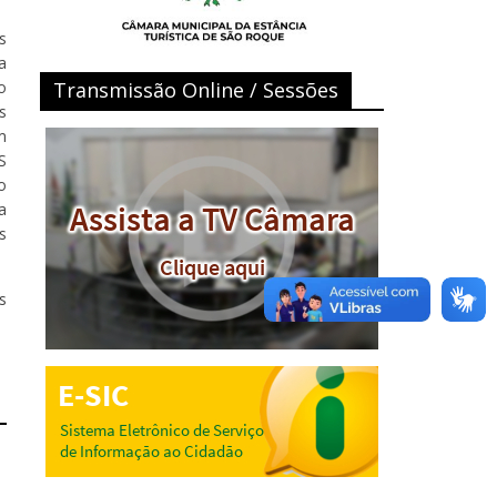
s
a
o
Transmissão Online / Sessões
s
m
S
o
a
s
s