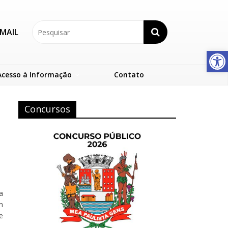
MAIL
Abrir a barra de ferramentas
Acesso à Informação
Contato
Concursos
a
m
e