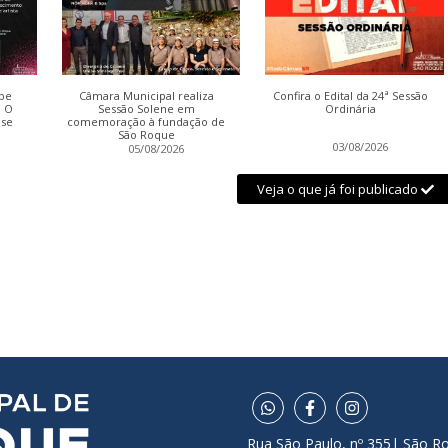
be
Câmara Municipal realiza
Confira o Edital da 24ª Sessão
: O
Sessão Solene em
Ordinária
nse
comemoração à fundação de
São Roque
03/08/2026
05/08/2026
Veja o que já foi publicado
Rua São Paulo, nº 355| São R