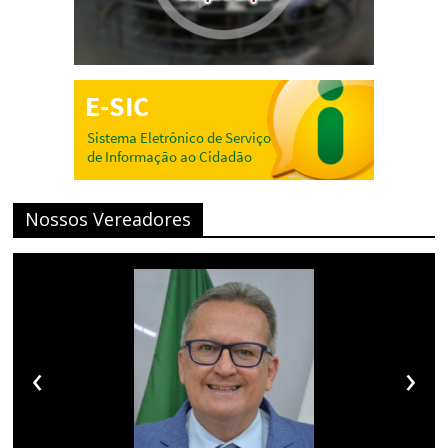
Nossos Vereadores
‹
›