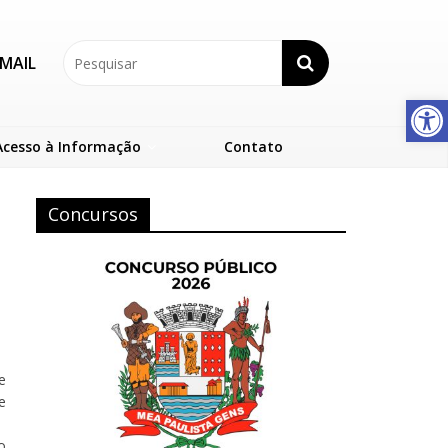
MAIL
Abrir a barra de ferramentas
Acesso à Informação
Contato
Concursos
e
e
o