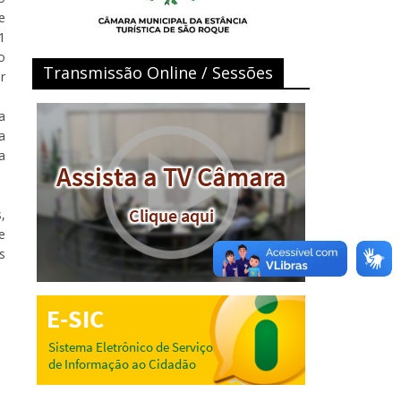
e
1
o
Transmissão Online / Sessões
r
a
a
a
,
e
s