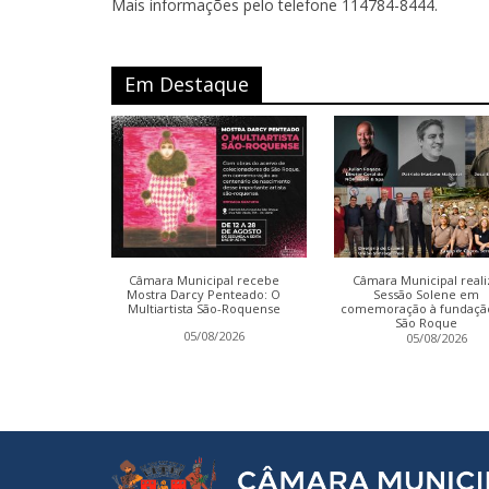
Mais informações pelo telefone 114784-8444.
Em Destaque
ter conclui
Câmara Municipal recebe
Câmara Municipal reali
a Relatório
Mostra Darcy Penteado: O
Sessão Solene em
Multiartista São-Roquense
comemoração à fundaçã
São Roque
2026
05/08/2026
05/08/2026