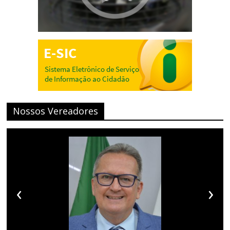
Nossos Vereadores
‹
›