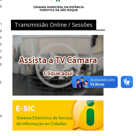
a
m
Transmissão Online / Sessões
a
e
e
o
e
a
s