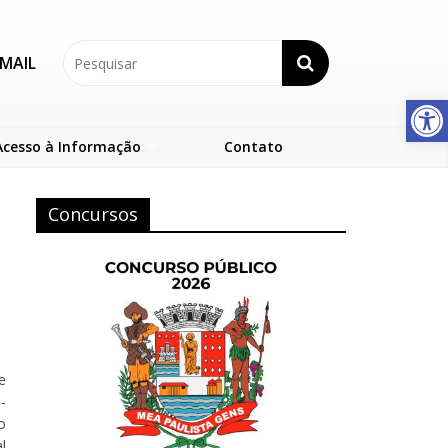
MAIL
Abrir a barra de ferramentas
Acesso à Informação
Contato
Concursos
e
-
o
l