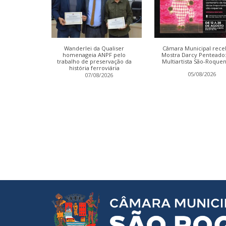
as da Câmara
Wanderlei da Qualiser
Câmara Municipal rece
ão retomadas
homenageia ANPF pelo
Mostra Darcy Penteado
ça-feira
trabalho de preservação da
Multiartista São-Roque
história ferroviária
2026
05/08/2026
07/08/2026