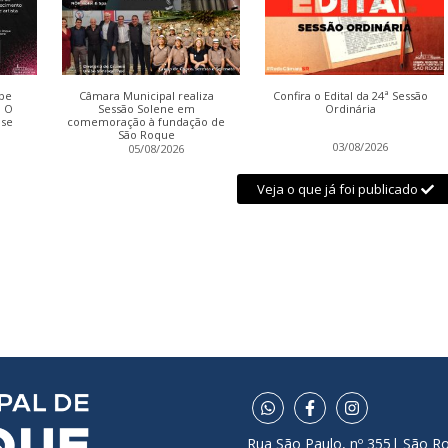
be
Câmara Municipal realiza
Confira o Edital da 24ª Sessão
: O
Sessão Solene em
Ordinária
nse
comemoração à fundação de
São Roque
03/08/2026
05/08/2026
Veja o que já foi publicado
Rua São Paulo, nº 355| São R