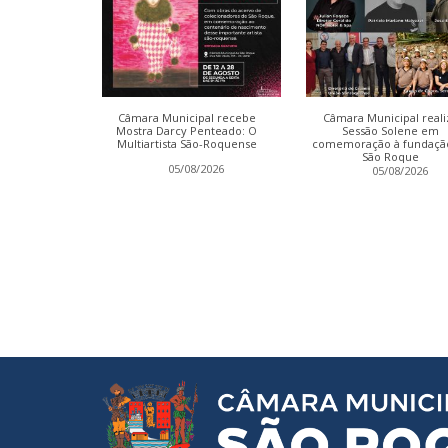
ter conclui
Câmara Municipal recebe
Câmara Municipal reali
a Relatório
Mostra Darcy Penteado: O
Sessão Solene em
Multiartista São-Roquense
comemoração à fundaçã
São Roque
2026
05/08/2026
05/08/2026