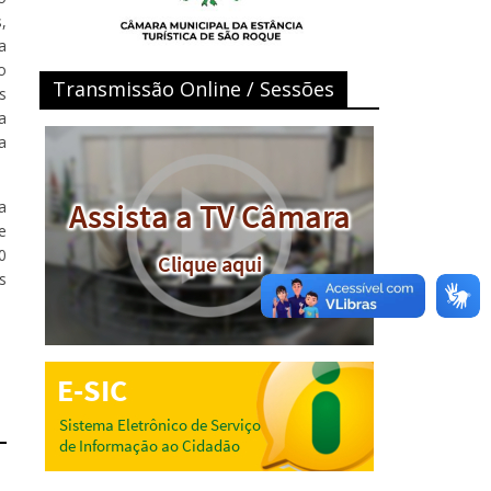
,
a
o
Transmissão Online / Sessões
s
a
a
a
e
0
s