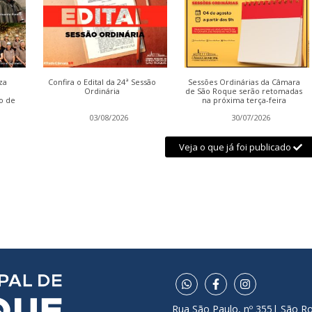
za
Confira o Edital da 24ª Sessão
Sessões Ordinárias da Câmara
Ordinária
de São Roque serão retomadas
o de
na próxima terça-feira
03/08/2026
30/07/2026
Veja o que já foi publicado
Rua São Paulo, nº 355| São R