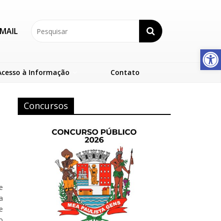
MAIL
Abrir a barra de ferramentas
Acesso à Informação
Contato
Concursos
e
a
e
o