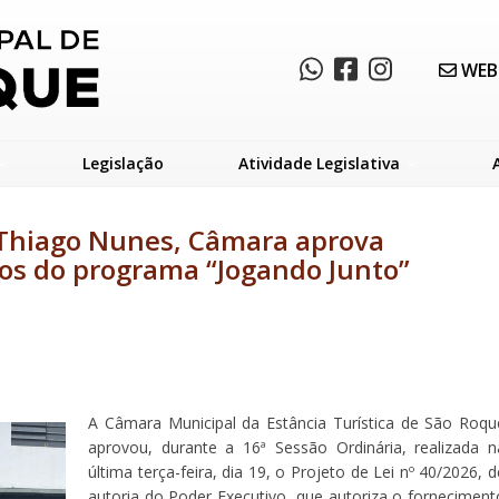
WEB
Legislação
Atividade Legislativa
 Thiago Nunes, Câmara aprova
nos do programa “Jogando Junto”
A Câmara Municipal da Estância Turística de São Roqu
aprovou, durante a 16ª Sessão Ordinária, realizada n
última terça-feira, dia 19, o Projeto de Lei nº 40/2026, d
autoria do Poder Executivo, que autoriza o forneciment