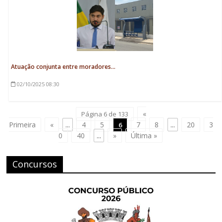
Atuação conjunta entre moradores...
02/10/2025
08:30
«
Página 6 de 133
Primeira
«
...
4
5
7
8
...
20
3
6
0
40
...
»
Última »
Concursos