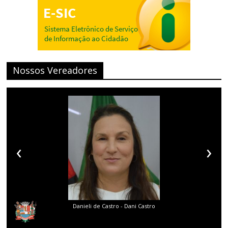
Nossos Vereadores
‹
›
stro - Dani Castro
Diego Gouveia da Costa