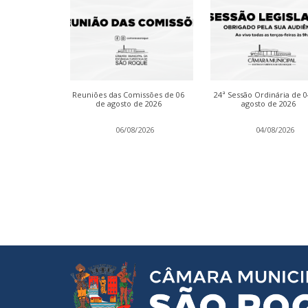
dinária de 13
Reuniões das Comissões de 06
24ª Sessão Ordinária de 
 2026
de agosto de 2026
agosto de 2026
2026
06/08/2026
04/08/2026