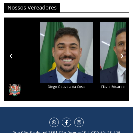
Nossos Vereadores
‹
›
Diego Gouveia da Costa
Flávio Eduardo dos 
Rua São Paulo, nº 355| São Roque/SP | CEP 18135-125