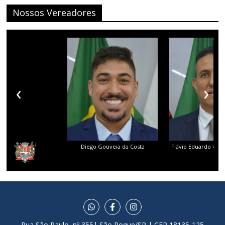
Nossos Vereadores
‹
›
Diego Gouveia da Costa
Flávio Eduardo dos 
Rua São Paulo, nº 355| São Roque/SP | CEP 18135-125