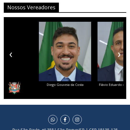
Nossos Vereadores
‹
›
Diego Gouveia da Costa
Flávio Eduardo dos 
Rua São Paulo, nº 355| São Roque/SP | CEP 18135-125