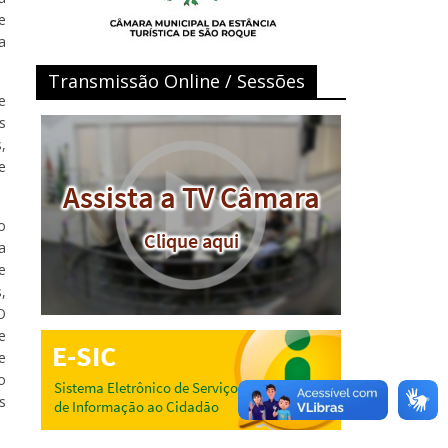
e
a
Transmissão Online / Sessões
e
s
,
e
o
a
e
,
O
e
e
o
s