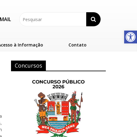
MAIL
Abrir a barra de ferramentas
Acesso à Informação
Contato
Concursos
a
,
m
a