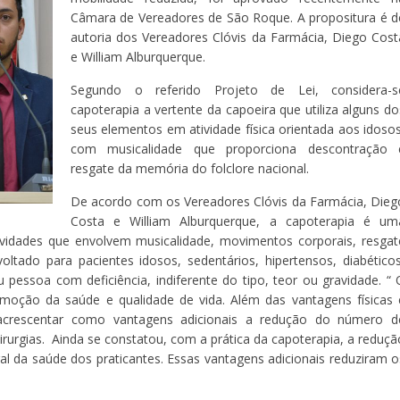
Câmara de Vereadores de São Roque. A propositura é d
autoria dos Vereadores Clóvis da Farmácia, Diego Cost
e William Alburquerque.
Segundo o referido Projeto de Lei, considera-s
capoterapia a vertente da capoeira que utiliza alguns do
seus elementos em atividade física orientada aos idosos
com musicalidade que proporciona descontração 
resgate da memória do folclore nacional.
De acordo com os Vereadores Clóvis da Farmácia, Dieg
Costa e William Alburquerque, a capoterapia é um
atividades que envolvem musicalidade, movimentos corporais, resgat
tado para pacientes idosos, sedentários, hipertensos, diabéticos
u pessoa com deficiência, indiferente do tipo, teor ou gravidade. “ 
omoção da saúde e qualidade de vida. Além das vantagens físicas 
 acrescentar como vantagens adicionais a redução do número d
irurgias. Ainda se constatou, com a prática da capoterapia, a reduçã
l da saúde dos praticantes. Essas vantagens adicionais reduziram o