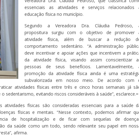
Vereadora Dra. Cláudia Pedroso, que classifica com
essenciais as atividades e serviços relacionados 
educação física no município.
Segundo a Vereadora Dra. Cláudia Pedroso, 
propositura surgiu com o objetivo de promover 
atividade física, além de buscar a redução d
comportamento sedentário. “A administração públic
deve incentivar e apoiar ações que incentivem a prátic
da atividade física, visando assim conscientizar a
pessoas de seus benefícios. Lamentavelmente, 
promoção da atividade física ainda é uma estratégi
subvalorizada em nosso meio. De acordo com 
ticar atividades físicas entre três e cinco horas semanais já sã
e o sedentarismo, evitando riscos consideráveis à saúde”, esclarece.=
 atividades físicas são consideradas essenciais para a saúde d
doenças físicas e mentais. “Nesse contexto, podemos afirmar qu
ência de hospitalização e de ficar com sequelas de doença
ervação da saúde como um todo, sendo relevante seu papel em noss
esta”, afirma.