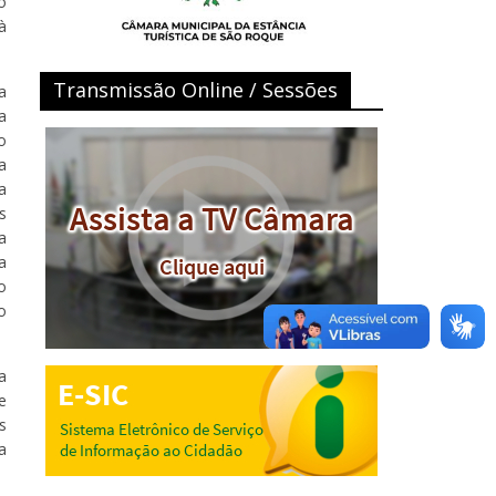
o
à
Transmissão Online / Sessões
a
a
o
a
a
s
a
a
o
o
a
e
s
a