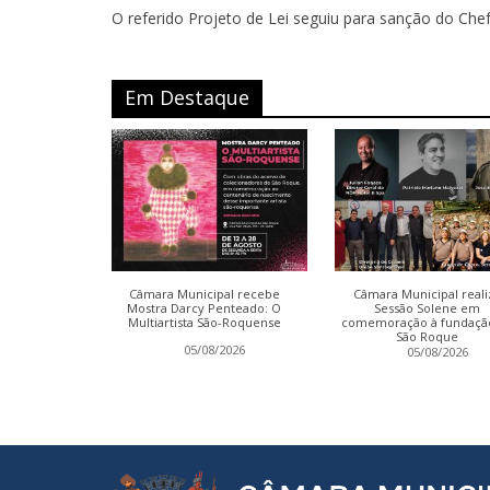
O referido Projeto de Lei seguiu para sanção do Chef
Em Destaque
ter conclui
Câmara Municipal recebe
Câmara Municipal reali
a Relatório
Mostra Darcy Penteado: O
Sessão Solene em
Multiartista São-Roquense
comemoração à fundaçã
São Roque
2026
05/08/2026
05/08/2026