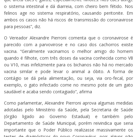
o sistema intestinal e dá diarreia, com cheiro bem fétido. Nos
felinos age no sistema respiratório, causando peritonite. Em
ambos os casos não há riscos de transmissão do coronavirose
para pessoas”, diz.
O Vereador Alexandre Pierroni comenta que o coronavirose é
parecido com a parvovirose e no caso dos cachorros existe
vacina. “Geralmente vacinamos o melhor amigo do homem
quando é filhote, com três doses da vacina conhecida como V8
ou V10, mas infelizmente para os bichanos não há no mercado
vacina similar e pode levar o animal a óbito. A forma de
contágio se dá pela alimentação, ou seja, via oro-fecal, por
exemplo, o gato infectado come no mesmo pote de um gato
saudável e acaba sendo contagiado”, afirma
Como parlamentar, Alexandre Pierroni aprova algumas medidas
adotadas pelo Ministério da Saúde, pela Secretaria de Saúde
(órgão ligado ao Governo Estadual) e também pelo
Departamento de Saúde Municipal, porém reivindica que seria
importante que o Poder Público realizasse massivamente os
testes de diagnósticos do novo Coronavírus, pois alguns não