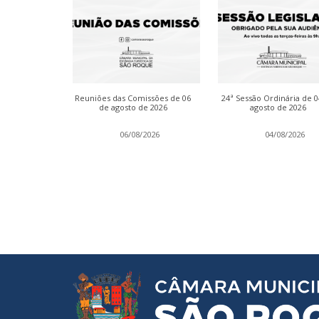
dinária de 13
Reuniões das Comissões de 06
24ª Sessão Ordinária de 
 2026
de agosto de 2026
agosto de 2026
2026
06/08/2026
04/08/2026