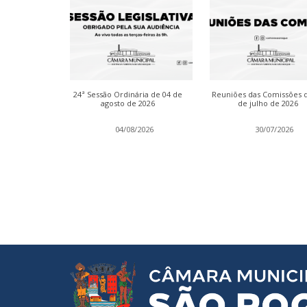
inária das
24ª Sessão Ordinária de 04 de
Reuniões das Comissões 
de julho de
agosto de 2026
de julho de 2026
2026
04/08/2026
30/07/2026