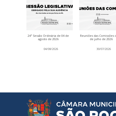
inária das
24ª Sessão Ordinária de 04 de
Reuniões das Comissões 
de julho de
agosto de 2026
de julho de 2026
2026
04/08/2026
30/07/2026