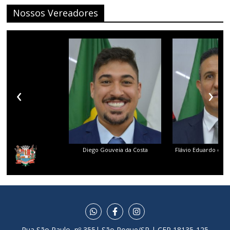
Nossos Vereadores
‹
›
Diego Gouveia da Costa
Flávio Eduardo dos 
Rua São Paulo, nº 355| São Roque/SP | CEP 18135-125