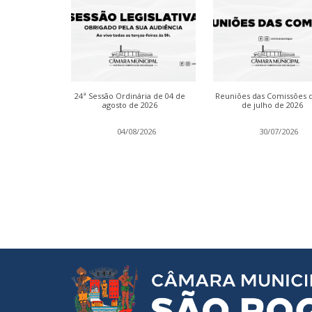
inária das
24ª Sessão Ordinária de 04 de
Reuniões das Comissões 
de julho de
agosto de 2026
de julho de 2026
2026
04/08/2026
30/07/2026