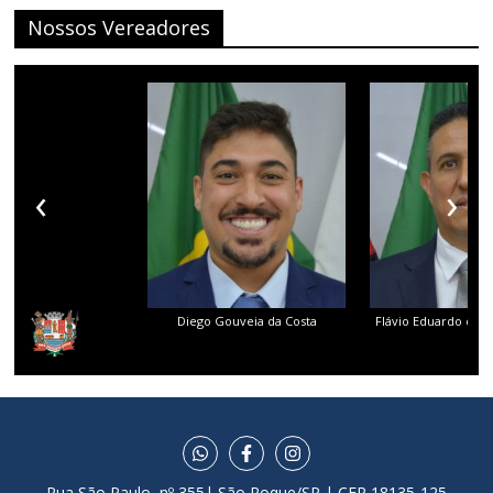
Nossos Vereadores
‹
›
Diego Gouveia da Costa
Flávio Eduardo dos 
Rua São Paulo, nº 355| São Roque/SP | CEP 18135-125