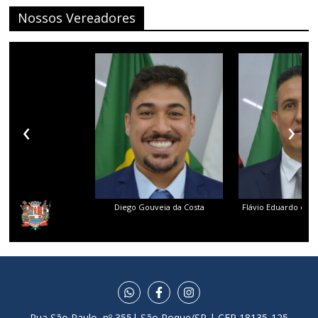
Nossos Vereadores
‹
›
Diego Gouveia da Costa
Flávio Eduardo dos 
Rua São Paulo, nº 355| São Roque/SP | CEP 18135-125