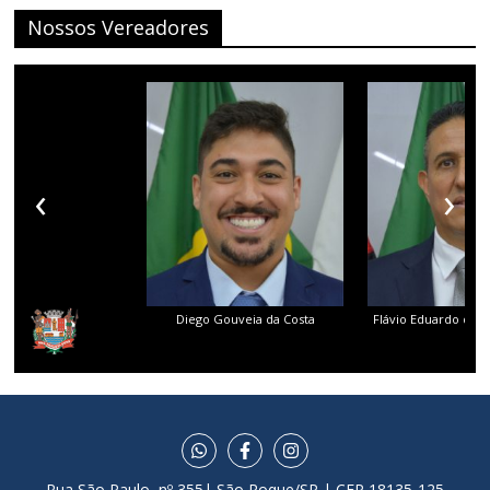
Nossos Vereadores
‹
›
Diego Gouveia da Costa
Flávio Eduardo dos 
Rua São Paulo, nº 355| São Roque/SP | CEP 18135-125