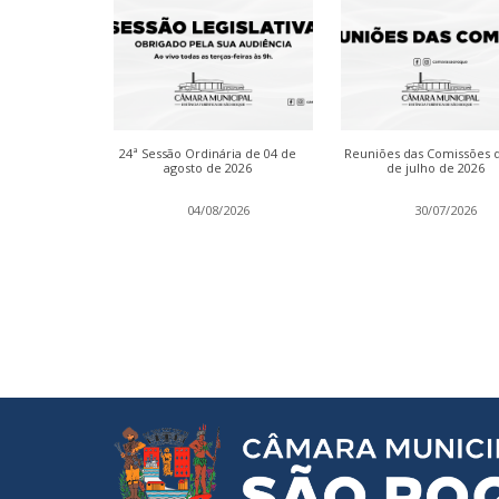
inária das
24ª Sessão Ordinária de 04 de
Reuniões das Comissões 
de julho de
agosto de 2026
de julho de 2026
2026
04/08/2026
30/07/2026