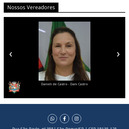
Nossos Vereadores
‹
›
Danieli de Castro - Dani Castro
Rua São Paulo, nº 355| São Roque/SP | CEP 18135-125