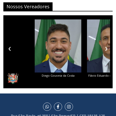
Nossos Vereadores
‹
›
Diego Gouveia da Costa
Flávio Eduardo dos 
Rua São Paulo, nº 355| São Roque/SP | CEP 18135-125