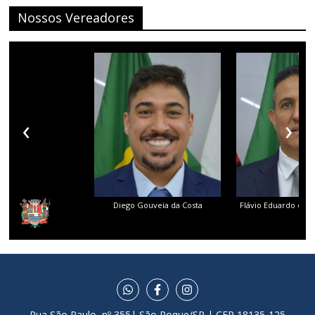
Nossos Vereadores
‹
›
Diego Gouveia da Costa
Flávio Eduardo dos 
Rua São Paulo, nº 355| São Roque/SP | CEP 18135-125