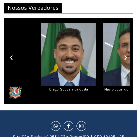
Nossos Vereadores
‹
›
Diego Gouveia da Costa
Flávio Eduardo dos 
Rua São Paulo, nº 355| São Roque/SP | CEP 18135-125