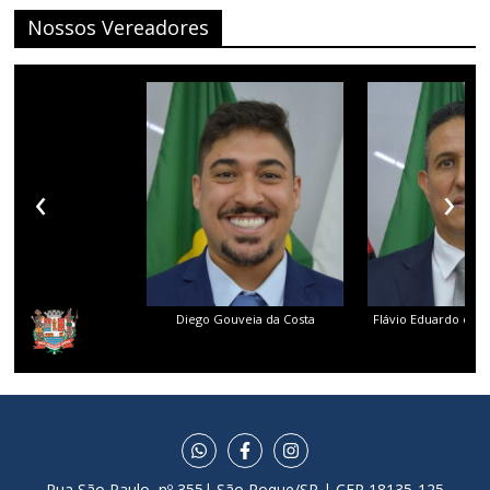
Nossos Vereadores
‹
›
Diego Gouveia da Costa
Flávio Eduardo dos 
Rua São Paulo, nº 355| São Roque/SP | CEP 18135-125