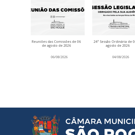
dinária de 13
Reuniões das Comissões de 06
24ª Sessão Ordinária de 
 2026
de agosto de 2026
agosto de 2026
2026
06/08/2026
04/08/2026