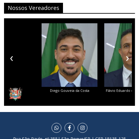
Nossos Vereadores
‹
›
Diego Gouveia da Costa
Flávio Eduardo dos 
Rua São Paulo, nº 355| São Roque/SP | CEP 18135-125