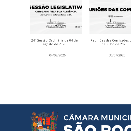
inária das
24ª Sessão Ordinária de 04 de
Reuniões das Comissões 
de julho de
agosto de 2026
de julho de 2026
2026
04/08/2026
30/07/2026